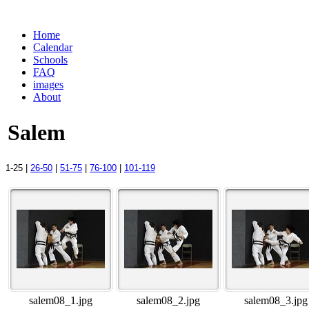
Home
Calendar
Schools
FAQ
images
About
Salem
1-25 |
26-50
|
51-75
|
76-100
|
101-119
salem08_1.jpg
salem08_2.jpg
salem08_3.jpg