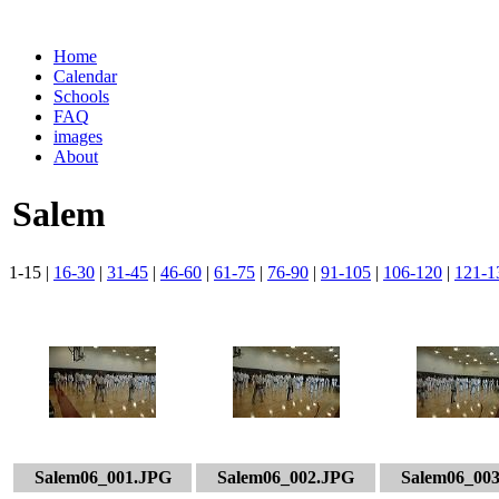
Home
Calendar
Schools
FAQ
images
About
Salem
1-15 |
16-30
|
31-45
|
46-60
|
61-75
|
76-90
|
91-105
|
106-120
|
121-1
Salem06_001.JPG
Salem06_002.JPG
Salem06_00