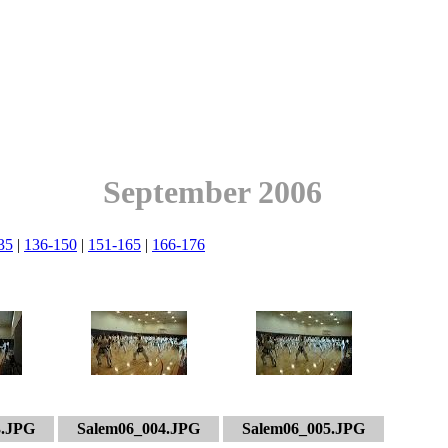
September 2006
35
|
136-150
|
151-165
|
166-176
3.JPG
Salem06_004.JPG
Salem06_005.JPG